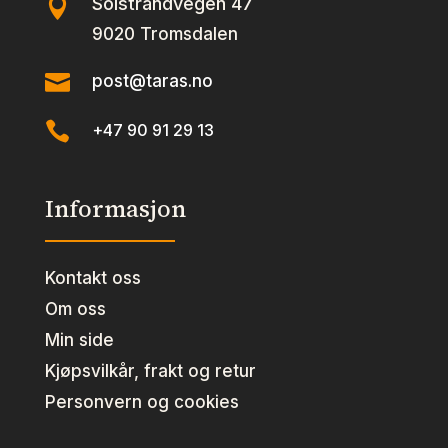
Solstrandvegen 47

9020 Tromsdalen

post@taras.no

+47 90 91 29 13
Informasjon
Kontakt oss
Om oss
Min side
Kjøpsvilkår, frakt og retur
Personvern og cookies