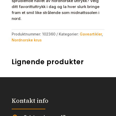
sprudlende havet av nordnorske uttrykk? Velg
ditt favorittuttrykk i dag og la hver slurk bringe
fram et smil like strålende som midnattssolen i
nord.
Produktnummer:
102360
Kategorier:
Gaveartikler
,
Nordnorske krus
Lignende produkter
Kontakt info