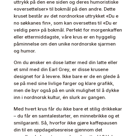
uttrykk på den ene siden og deres humoristiske
fin"
«oversettelser» til bokmål på den andre. Dette
antall
kruset består av det nordnorkse uttrykket «Du e
no søkkanes fin», som kan oversettes til «Du er
veldig pen» på bokmål. Perfekt for morgenkaffen
eller ettermiddagste, våre krus er en hyggelig
påminnelse om den unike nordnorske sjarmen
og humor.
Om du ønsker en dose latter med din latte eller
et smil med din Earl Grey, er disse krusene
designet for å levere. Ikke bare er de en glede å
se på med sine livlige farger og klare grafikk,
men de byr også på en unik mulighet til å dykke
inn i nordnorsk kultur, én slurk av gangen.
Med hvert krus får du ikke bare et stilig drikkekar
– du får en samtalestarter, en minnebrikke og et
smilgaranti. Så, hvorfor ikke gjøre kaffepausen
din til en oppdagelsesreise gjennom det