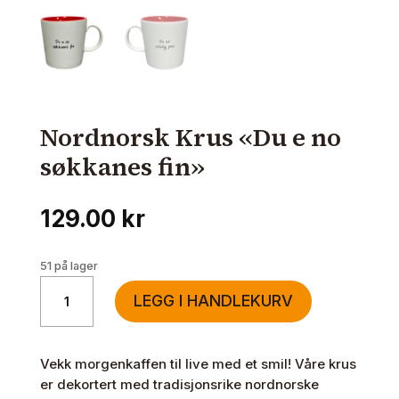
Nordnorsk Krus «Du e no
søkkanes fin»
129.00
kr
51 på lager
Nordnorsk
LEGG I HANDLEKURV
Krus
"Du
e
Vekk morgenkaffen til live med et smil! Våre krus
no
er dekortert med tradisjonsrike nordnorske
søkkanes