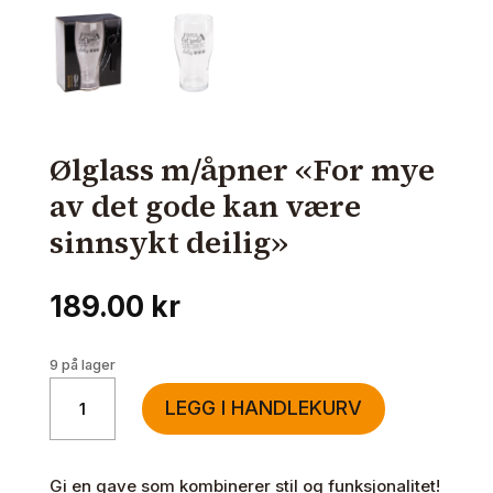
Ølglass m/åpner «For mye
av det gode kan være
sinnsykt deilig»
189.00
kr
9 på lager
Ølglass
LEGG I HANDLEKURV
m/
åpner
"For
Gi en gave som kombinerer stil og funksjonalitet!
mye