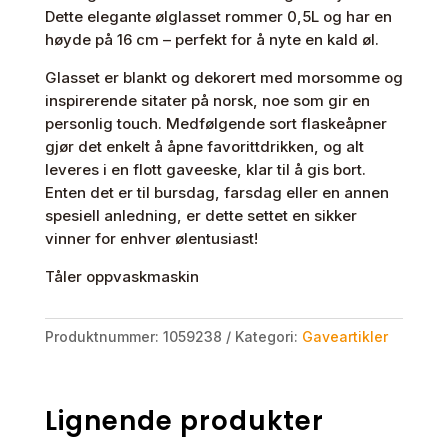
Dette elegante ølglasset rommer 0,5L og har en
av
høyde på 16 cm – perfekt for å nyte en kald øl.
det
gode
Glasset er blankt og dekorert med morsomme og
kan
inspirerende sitater på norsk, noe som gir en
være
personlig touch. Medfølgende sort flaskeåpner
sinnsykt
gjør det enkelt å åpne favorittdrikken, og alt
deilig"
leveres i en flott gaveeske, klar til å gis bort.
antall
Enten det er til bursdag, farsdag eller en annen
spesiell anledning, er dette settet en sikker
vinner for enhver ølentusiast!
Tåler oppvaskmaskin
Produktnummer:
1059238
Kategori:
Gaveartikler
Lignende produkter