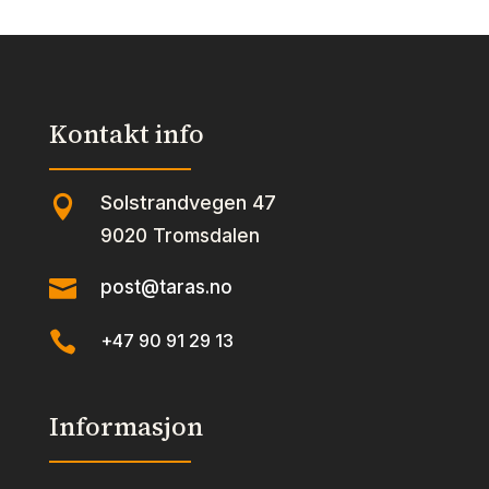
Kontakt info
Solstrandvegen 47

9020 Tromsdalen

post@taras.no

+47 90 91 29 13
Informasjon