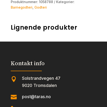
Produktnummer:
1058788
Kategorier:
Barnegodteri
,
Godteri
Lignende produkter
Kontakt info
Solstrandvegen 47

9020 Tromsdalen

post@taras.no