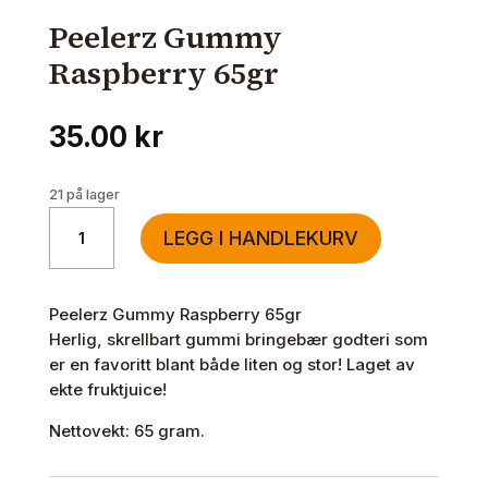
Peelerz Gummy
Raspberry 65gr
35.00
kr
21 på lager
Peelerz
LEGG I HANDLEKURV
Gummy
Raspberry
65gr
Peelerz Gummy Raspberry 65gr
antall
Herlig, skrellbart gummi bringebær godteri som
er en favoritt blant både liten og stor! Laget av
ekte fruktjuice!
Nettovekt: 65 gram.