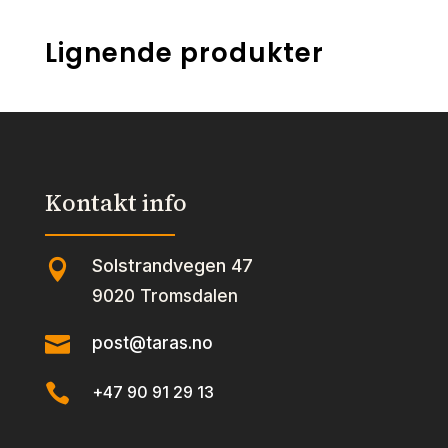
Lignende produkter
Kontakt info
Solstrandvegen 47

9020 Tromsdalen

post@taras.no

+47 90 91 29 13