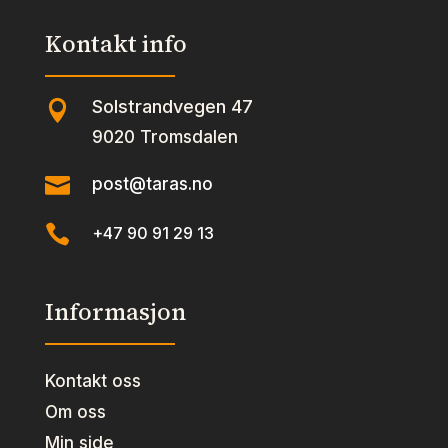
Kontakt info
Solstrandvegen 47

9020 Tromsdalen

post@taras.no

+47 90 91 29 13
Informasjon
Kontakt oss
Om oss
Min side