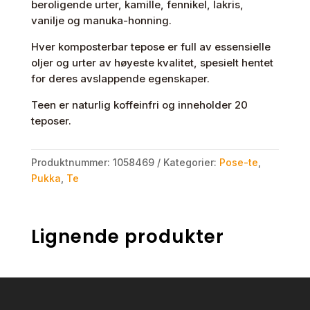
beroligende urter, kamille, fennikel, lakris,
organic
vanilje og manuka-honning.
antall
Hver komposterbar tepose er full av essensielle
oljer og urter av høyeste kvalitet, spesielt hentet
for deres avslappende egenskaper.
Teen er naturlig koffeinfri og inneholder 20
teposer.
Produktnummer:
1058469
Kategorier:
Pose-te
,
Pukka
,
Te
Lignende produkter