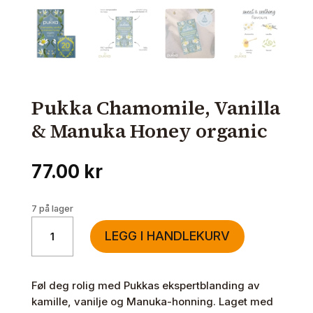
Pukka Chamomile, Vanilla
& Manuka Honey organic
77.00
kr
7 på lager
Pukka
LEGG I HANDLEKURV
Chamomile,
Vanilla
&
Føl deg rolig med Pukkas ekspertblanding av
Manuka
kamille, vanilje og Manuka-honning. Laget med
Honey