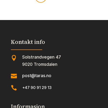
Pieces
113g
antall
Kontakt info
Solstrandvegen 47

9020 Tromsdalen

post@taras.no

+47 90 91 29 13
Informasjon