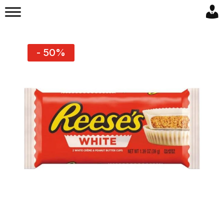
- 50%