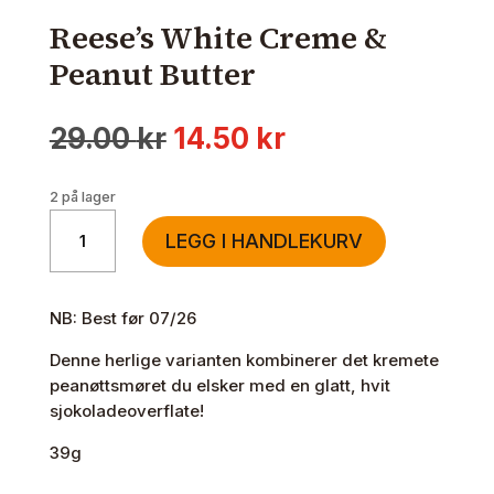
Reese’s White Creme &
Peanut Butter
Opprinnelig
Nåværende
29.00
kr
14.50
kr
pris
pris
var:
er:
2 på lager
29.00 kr.
14.50 kr.
Reese's
LEGG I HANDLEKURV
White
Creme
&
NB: Best før 07/26
Peanut
Butter
Denne herlige varianten kombinerer det kremete
antall
peanøttsmøret du elsker med en glatt, hvit
sjokoladeoverflate!
39g