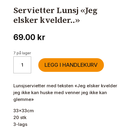
Servietter Lunsj «Jeg
elsker kvelder..»
69.00
kr
7 på lager
Servietter
LEGG I HANDLEKURV
Lunsj
"Jeg
elsker
Lunsjservietter med teksten «Jeg elsker kvelder
kvelder.."
jeg ikke kan huske med venner jeg ikke kan
antall
glemme»
33x33cm
20 stk
3-lags