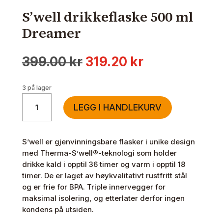
S’well drikkeflaske 500 ml
Dreamer
Opprinnelig
Nåværende
399.00
kr
319.20
kr
pris
pris
var:
er:
3 på lager
399.00 kr.
319.20 kr.
S'well
LEGG I HANDLEKURV
drikkeflaske
500
ml
S’well er gjenvinningsbare flasker i unike design
Dreamer
med Therma-S’well®-teknologi som holder
antall
drikke kald i opptil 36 timer og varm i opptil 18
timer. De er laget av høykvalitativt rustfritt stål
og er frie for BPA. Triple innervegger for
maksimal isolering, og etterlater derfor ingen
kondens på utsiden.