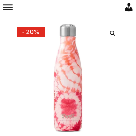
- 20%