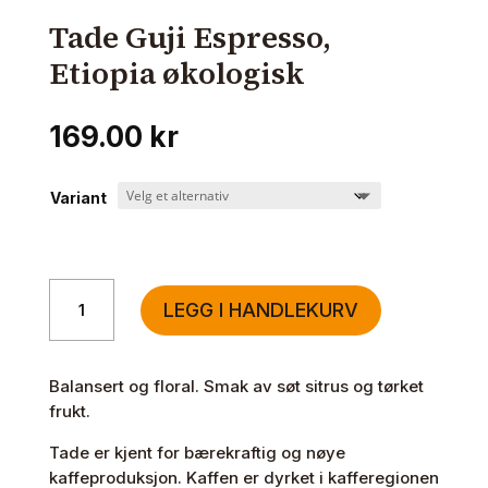
Tade Guji Espresso,
Etiopia økologisk
169.00
kr
Variant
Tade
LEGG I HANDLEKURV
Guji
Espresso,
Etiopia
Balansert og floral. Smak av søt sitrus og tørket
økologisk
frukt.
antall
Tade er kjent for bærekraftig og nøye
kaffeproduksjon. Kaffen er dyrket i kafferegionen