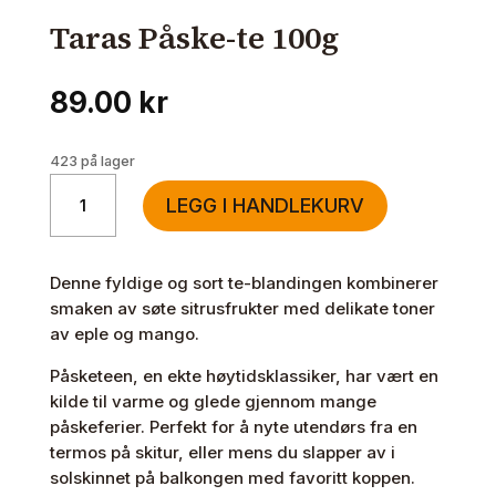
Taras Påske-te 100g
89.00
kr
423 på lager
Taras
LEGG I HANDLEKURV
Påske-
te
100g
Denne fyldige og sort te-blandingen kombinerer
antall
smaken av søte sitrusfrukter med delikate toner
av eple og mango.
Påsketeen, en ekte høytidsklassiker, har vært en
kilde til varme og glede gjennom mange
påskeferier. Perfekt for å nyte utendørs fra en
termos på skitur, eller mens du slapper av i
solskinnet på balkongen med favoritt koppen.