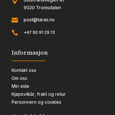

9020 Tromsdalen

post@taras.no

+47 90 91 29 13
Informasjon
Kontakt oss
Om oss
Min side
Kjøpsvilkår, frakt og retur
Personvern og cookies