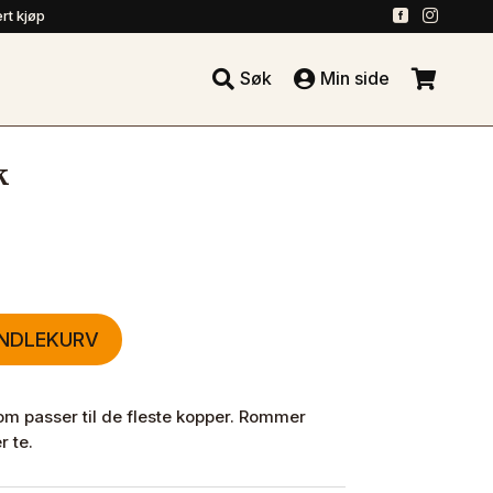
.
.
rt kjøp





Søk
Min side
.
k
ANDLEKURV
om passer til de fleste kopper. Rommer
r te.