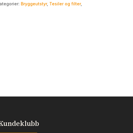
ategorier:
Bryggeutstyr
,
Tesiler og filter
,
Kundeklubb