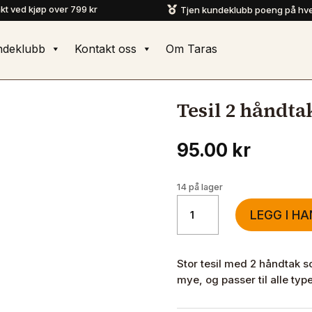
akt ved kjøp over 799 kr
Tjen kundeklubb poeng på hve

ndeklubb
Kontakt oss
Om Taras
Tesil 2 håndta
95.00
kr
14 på lager
Tesil
LEGG I H
2
håndtak
antall
Stor tesil med 2 håndtak s
mye, og passer til alle type