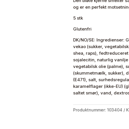
Den bløte kjerne smelter s
Crunchy
og er en perfekt motsetnin
Toffee
antall
5 stk
Glutenfri
DK/NO/SE: Ingredienser: Gl
vekao (sukker, vegetabilsk
shea, raps), fedtreduceret
sojalecitin, naturlig vanil
vegetabilsk olie (palme),
(skummetmælk, sukker), dex
(E471), salt, surhedsregula
karamelflager (ikke-EU) (g
saltet smør), vand, dextro
Produktnummer:
103404
K