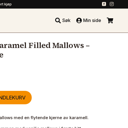
.
.
rt kjøp





Søk
Min side
.
aramel Filled Mallows –
e
ANDLEKURV
llows med en flytende kjerne av karamell.