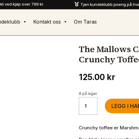
akt ved kjøp over 799 kr
Tjen kundeklubb poeng på hve

ndeklubb
Kontakt oss
Om Taras
The Mallows C
Crunchy Toffe
125.00
kr
8 på lager
The
LEGG I H
Mallows
Caramel
Filled
Crunchy toffee er Marshma
Mallows
-