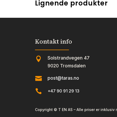
Lignende produkter
Kontakt info
Solstrandvegen 47

9020 Tromsdalen

post@taras.no

+47 90 91 29 13
Copyright © T EN AS – Alle priser er inklusiv