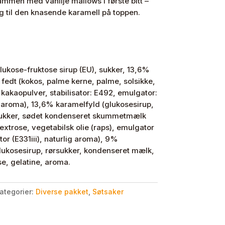
ammen med vanilje mallows i første bitt –
g til den knasende karamell på toppen.
ukose-fruktose sirup (EU), sukker, 13,6%
 fedt (kokos, palme kerne, palme, solsikke,
 kakaopulver, stabilisator: E492, emulgator:
je aroma), 13,6% karamelfyld (glukosesirup,
 sukker, sødet kondenseret skummetmælk
trose, vegetabilsk olie (raps), emulgator
tor (E331iii), naturlig aroma), 9%
lukosesirup, rørsukker, kondenseret mælk,
se, gelatine, aroma.
ategorier:
Diverse pakket
,
Søtsaker