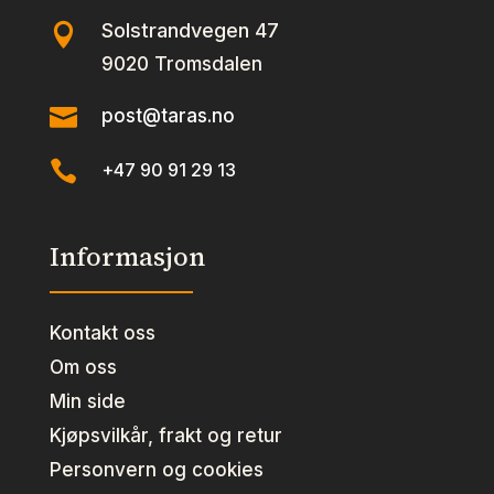
Solstrandvegen 47

9020 Tromsdalen

post@taras.no

+47 90 91 29 13
Informasjon
Kontakt oss
Om oss
Min side
Kjøpsvilkår, frakt og retur
Personvern og cookies