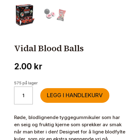
Vidal Blood Balls
2.00
kr
575 på lager
Vidal
LEGG I HANDLEKURV
Blood
Balls
antall
Røde, blodlignende tyggegummikuler som har
en seig og fruktig kjerne som sprekker av smak
når man biter i den! Designet for å ligne blodfylte
kuler, som gir en ekstra spennende vri på