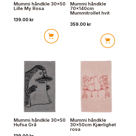
Mummi håndkle 30×50
Mummi håndkle
Lille My Rosa
70x140cm
Mummitrollet hvit
139.00
kr
359.00
kr
Mummi
Mummi
håndkle
håndkle
30x50
70x140cm
Lille
Mummitrollet
My
hvit
Rosa
antall
antall
Mummi håndkle 30×50
Mummi håndkle
Hufsa Grå
30x50cm Kjærlighet
rosa
139.00
kr