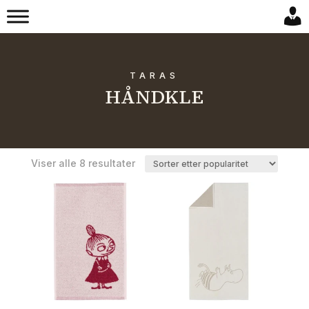
TARAS
HÅNDKLE
Sortert
Viser alle 8 resultater
etter
propularitet