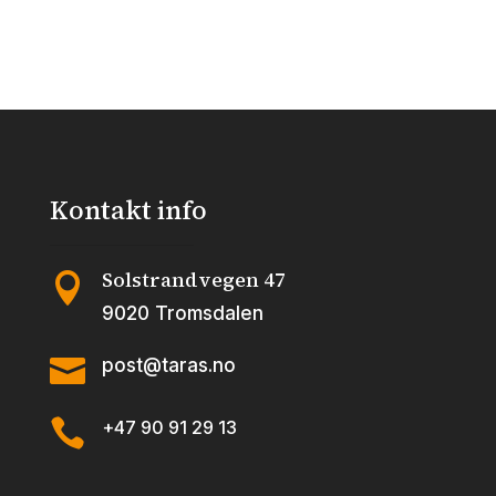
30x50cm
30x50cm
Snorkfrøken
Familietid
rosa
rosa
antall
antall
Kontakt info
Solstrandvegen 47

9020 Tromsdalen

post@taras.no

+47 90 91 29 13