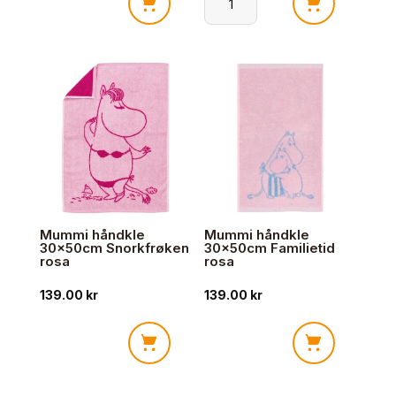
Mummi
Mummi
håndkle
håndkle
70x140cm
30x50cm
Mummipappa
Mummipappa
grå
Turkis
antall
antall
Mummi håndkle
Mummi håndkle
30x50cm Snorkfrøken
30x50cm Familietid
rosa
rosa
139.00
kr
139.00
kr
Mummi
Mummi
håndkle
håndkle