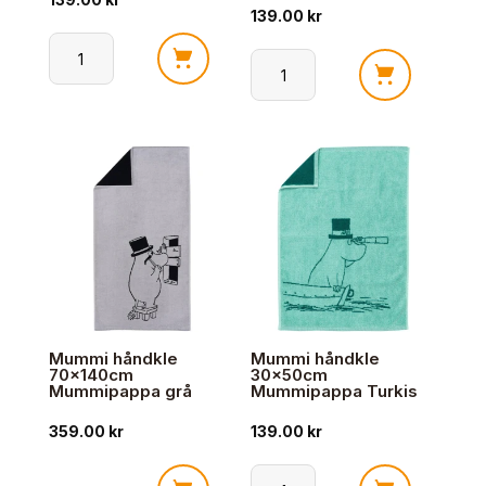
139.00
kr
Mummi
Mummi
håndkle
håndkle
30x50
30x50cm
Hufsa
Kjærlighet
Grå
rosa
antall
antall
Mummi håndkle
Mummi håndkle
70x140cm
30x50cm
Mummipappa grå
Mummipappa Turkis
359.00
kr
139.00
kr