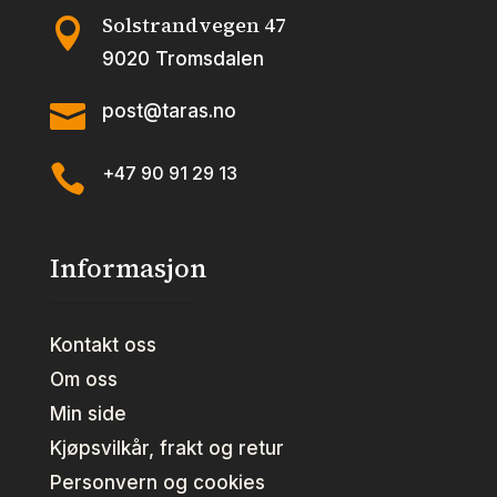
Solstrandvegen 47

9020 Tromsdalen

post@taras.no

+47 90 91 29 13
Informasjon
Kontakt oss
Om oss
Min side
Kjøpsvilkår, frakt og retur
Personvern og cookies