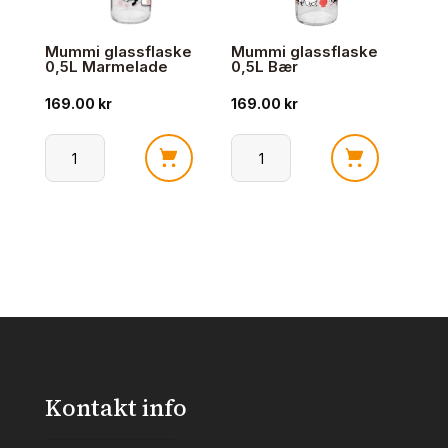
Mummi glassflaske
Mummi glassflaske
0,5L Marmelade
0,5L Bær
169.00
kr
169.00
kr
Mummi
Mummi
glassflaske
glassflaske
0,5L
0,5L
Marmelade
Bær
antall
antall
Kontakt info