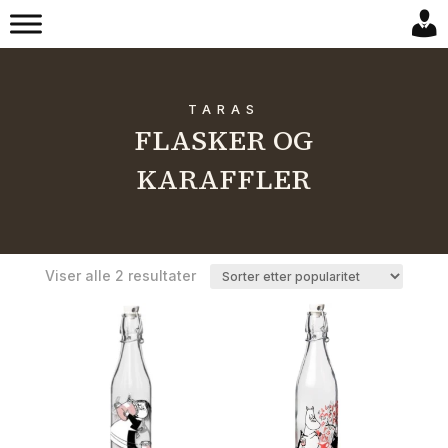
TARAS
FLASKER OG
KARAFFLER
Sortert
Viser alle 2 resultater
etter
propularitet