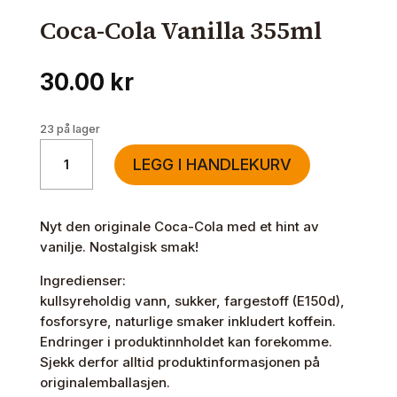
Coca-Cola Vanilla 355ml
30.00
kr
23 på lager
Coca-
LEGG I HANDLEKURV
Cola
Vanilla
355ml
Nyt den originale Coca-Cola med et hint av
antall
vanilje. Nostalgisk smak!
Ingredienser:
kullsyreholdig vann, sukker, fargestoff (E150d),
fosforsyre, naturlige smaker inkludert koffein.
Endringer i produktinnholdet kan forekomme.
Sjekk derfor alltid produktinformasjonen på
originalemballasjen.