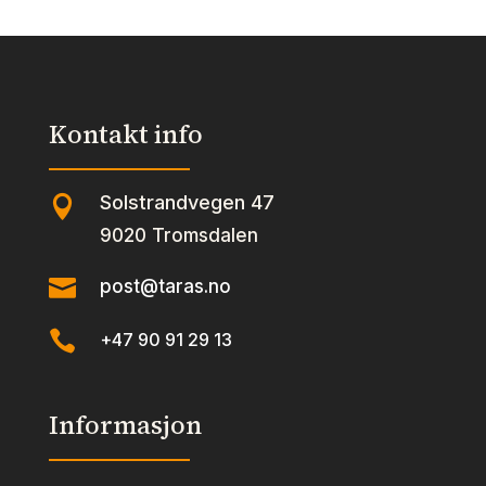
Kontakt info
Solstrandvegen 47

9020 Tromsdalen

post@taras.no

+47 90 91 29 13
Informasjon