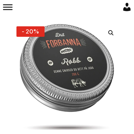
- 20%