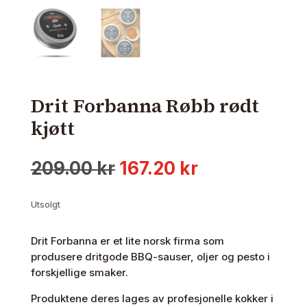
Drit Forbanna Røbb rødt
kjøtt
Opprinnelig
Nåværende
209.00
kr
167.20
kr
pris
pris
var:
er:
Utsolgt
209.00 kr.
167.20 kr.
Drit Forbanna er et lite norsk firma som
produsere dritgode BBQ-sauser, oljer og pesto i
forskjellige smaker.
Produktene deres lages av profesjonelle kokker i