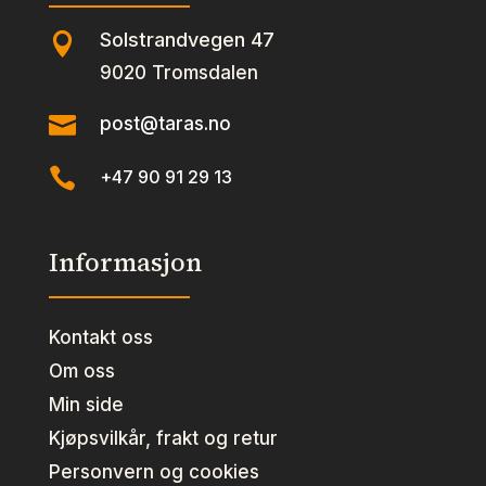
Solstrandvegen 47

9020 Tromsdalen

post@taras.no

+47 90 91 29 13
Informasjon
Kontakt oss
Om oss
Min side
Kjøpsvilkår, frakt og retur
Personvern og cookies