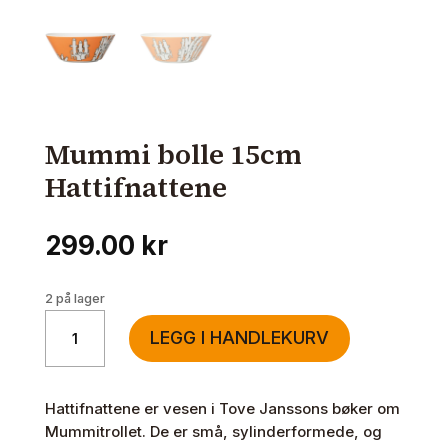
Mummi bolle 15cm
Hattifnattene
299.00
kr
2 på lager
Mummi
LEGG I HANDLEKURV
bolle
15cm
Hattifnattene
Hattifnattene er vesen i Tove Janssons bøker om
antall
Mummitrollet. De er små, sylinderformede, og