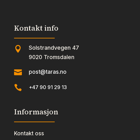
Kontakt info
Solstrandvegen 47

9020 Tromsdalen

post@taras.no

+47 90 91 29 13
Informasjon
Kontakt oss