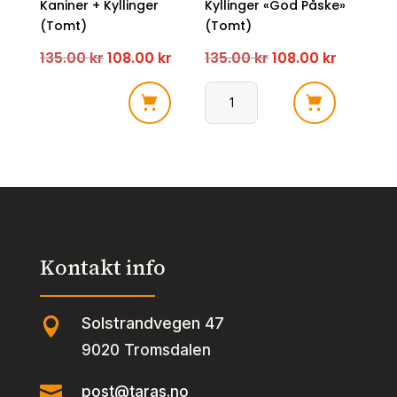
Kaniner + Kyllinger
Kyllinger «God Påske»
(Tomt)
(Tomt)
Opprinnelig
Nåværende
Opprinnelig
Nåvære
135.00
kr
108.00
kr
135.00
kr
108.00
kr
pris
pris
pris
pris
Påskeegg
Påskeegg
var:
er:
var:
er:
Familie
Familie
135.00 kr.
108.00 kr.
135.00 kr.
108.00 k
23cm
23cm
Kaniner
Kyllinger
+
"God
Kyllinger
Påske"
(Tomt)
(Tomt)
Kontakt info
antall
antall
Solstrandvegen 47

9020 Tromsdalen

post@taras.no