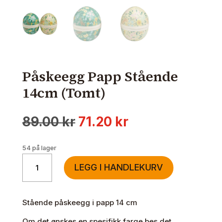
Påskeegg Papp Stående
14cm (Tomt)
Opprinnelig
Nåværende
89.00
kr
71.20
kr
pris
pris
var:
er:
54 på lager
89.00 kr.
71.20 kr.
Påskeegg
LEGG I HANDLEKURV
Papp
Stående
14cm
Stående påskeegg i papp 14 cm
(Tomt)
antall
Om det ønskes en spesifikk farge bes det