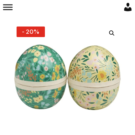
- 20%