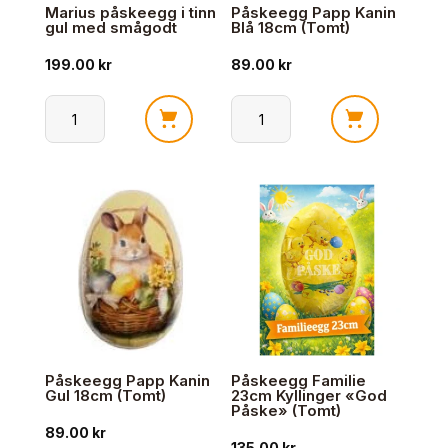
Marius påskeegg i tinn
Påskeegg Papp Kanin
gul med smågodt
Blå 18cm (Tomt)
199.00
kr
89.00
kr
Marius
Påskeegg
påskeegg
Papp
i
Kanin
tinn
Blå
gul
18cm
med
(Tomt)
smågodt
antall
antall
Påskeegg Papp Kanin
Påskeegg Familie
Gul 18cm (Tomt)
23cm Kyllinger «God
Påske» (Tomt)
89.00
kr
135.00
kr