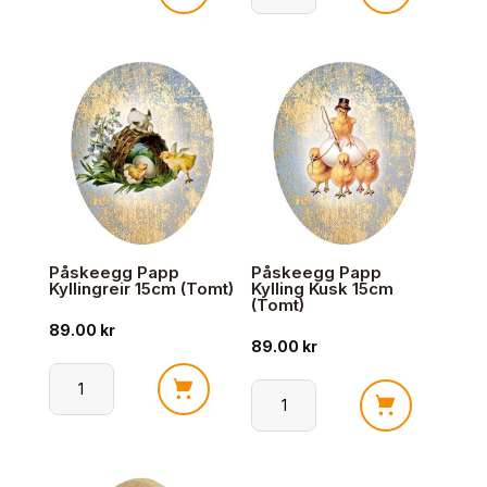
Påskeegg
Påskeegg
Familie
Papp
23cm
Kylling
Kaniner
Blimp
+
15cm
Kyllinger
(Tomt)
(Tomt)
antall
antall
Påskeegg Papp
Påskeegg Papp
Kyllingreir 15cm (Tomt)
Kylling Kusk 15cm
(Tomt)
89.00
kr
89.00
kr
Påskeegg
Påskeegg
Papp
Papp
Kyllingreir
Kylling
15cm