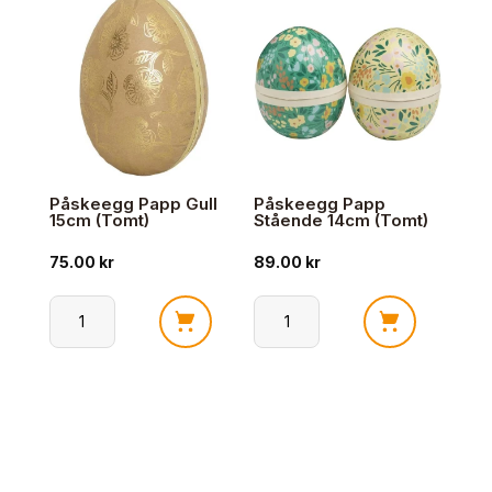
Kusk
(Tomt)
15cm
antall
(Tomt)
antall
Påskeegg Papp Gull
Påskeegg Papp
15cm (Tomt)
Stående 14cm (Tomt)
75.00
kr
89.00
kr
Påskeegg
Påskeegg
Papp
Papp
Gull
Stående
15cm
14cm
(Tomt)
(Tomt)
antall
antall