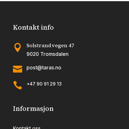
Kontakt info
Solstrandvegen 47

9020 Tromsdalen

post@taras.no

+47 90 91 29 13
Informasjon
Kontakt oss