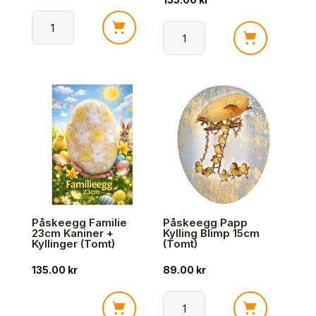
Påskeegg
Påskeegg
Papp
Familie
Kanin
23cm
Gul
Kyllinger
18cm
"God
(Tomt)
Påske"
antall
(Tomt)
antall
Påskeegg Familie
Påskeegg Papp
23cm Kaniner +
Kylling Blimp 15cm
Kyllinger (Tomt)
(Tomt)
135.00
kr
89.00
kr