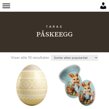
TARAS
PÅSKEEGG
Sortert
Viser alle 10 resultater
etter
propularitet