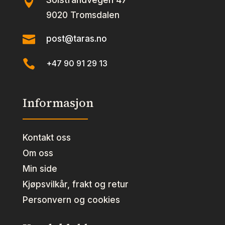

9020 Tromsdalen

post@taras.no

+47 90 91 29 13
Informasjon
Kontakt oss
Om oss
Min side
Kjøpsvilkår, frakt og retur
Personvern og cookies