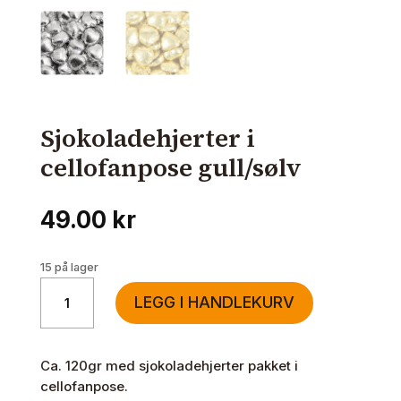
Sjokoladehjerter i
cellofanpose gull/sølv
49.00
kr
15 på lager
Sjokoladehjerter
LEGG I HANDLEKURV
i
cellofanpose
gull/sølv
Ca. 120gr med sjokoladehjerter pakket i
antall
cellofanpose.