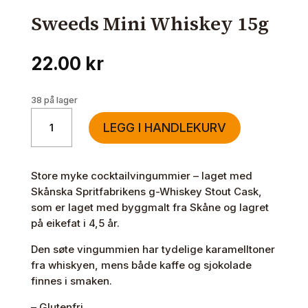
Sweeds Mini Whiskey 15g
22.00
kr
38 på lager
Sweeds
LEGG I HANDLEKURV
Mini
Whiskey
15g
Store myke cocktailvingummier – laget med
antall
Skånska Spritfabrikens g-Whiskey Stout Cask,
som er laget med byggmalt fra Skåne og lagret
på eikefat i 4,5 år.
Den søte vingummien har tydelige karamelltoner
fra whiskyen, mens både kaffe og sjokolade
finnes i smaken.
– Glutenfri