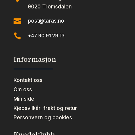
9020 Tromsdalen

post@taras.no

+47 90 91 29 13
Informasjon
Kontakt oss
Om oss
Min side
Kjøpsvilkår, frakt og retur
Personvern og cookies
Kundeklubb