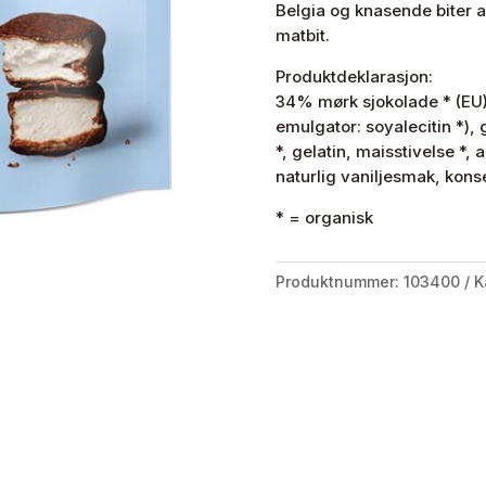
Belgia og knasende biter av
Belgian
matbit.
Chocolate
antall
Produktdeklarasjon:
34% mørk sjokolade * (EU)
emulgator: soyalecitin *), 
*, gelatin, maisstivelse *, 
naturlig vaniljesmak, kon
* = organisk
Produktnummer:
103400
K