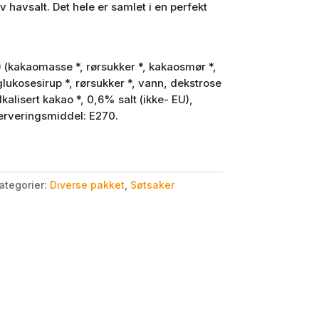
 havsalt. Det hele er samlet i en perfekt
 (kakaomasse *, rørsukker *, kakaosmør *,
glukosesirup *, rørsukker *, vann, dekstrose
alkalisert kakao *, 0,6% salt (ikke- EU),
serveringsmiddel: E270.
ategorier:
Diverse pakket
,
Søtsaker