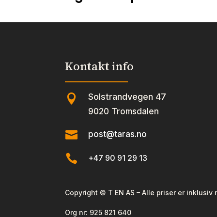
Kontakt info
Solstrandvegen 47

9020 Tromsdalen

post@taras.no

+47 90 91 29 13
Copyright © T EN AS – Alle priser er inklusiv
Org nr:
925 821 640