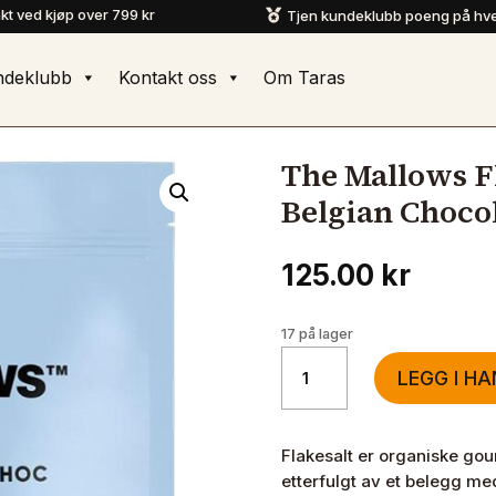
akt ved kjøp over 799 kr
Tjen kundeklubb poeng på hve

ndeklubb
Kontakt oss
Om Taras
The Mallows F
Belgian Choco
125.00
kr
17 på lager
The
LEGG I H
Mallows
Flaked
Salt
Flakesalt er organiske gou
&
etterfulgt av et belegg me
Dark