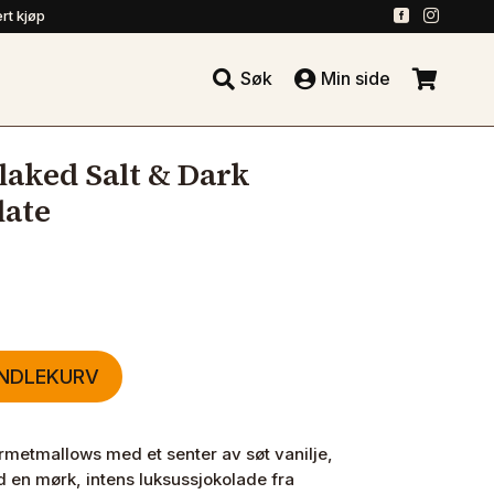
.
.
rt kjøp





Søk
Min side
.
laked Salt & Dark
late
ANDLEKURV
rmetmallows med et senter av søt vanilje,
d en mørk, intens luksussjokolade fra