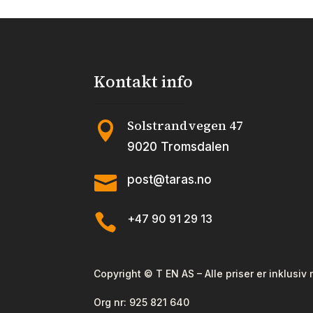
kan
velges
på
produktsiden
Kontakt info
Solstrandvegen 47

9020 Tromsdalen

post@taras.no

+47 90 91 29 13
Copyright © T EN AS – Alle priser er inklusiv
Org nr:
925 821 640