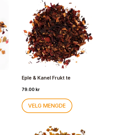
Eple & Kanel Frukt te
79.00
kr
Dette
VELG MENGDE
ktet
produktet
har
flere
nter.
varianter.