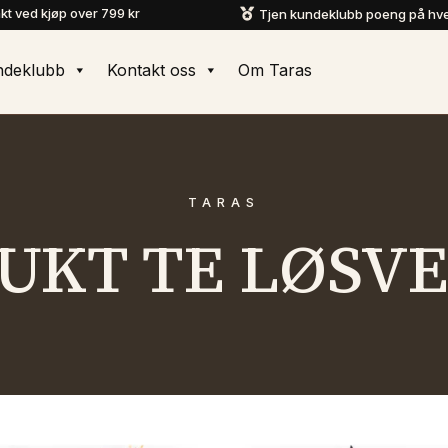
akt ved kjøp over 799 kr
Tjen kundeklubb poeng på hve

ndeklubb
Kontakt oss
Om Taras
TARAS
UKT TE LØSV