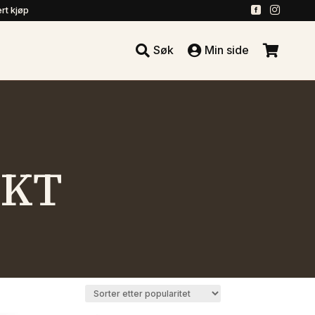
.
.
rt kjøp





Søk
Min side
.
EKT