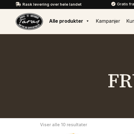
Gratis fr
Rask levering over hele landet


Alle produkter
Kampanjer
Ku
FR
Sortert
Viser alle 10 resultater
etter