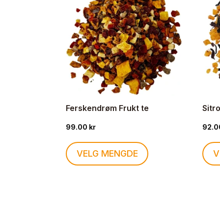
kan
velges
på
produktsiden
Ferskendrøm Frukt te
Sitr
99.00
kr
92.
Dette
VELG MENGDE
V
produktet
har
flere
varianter.
Alternativene