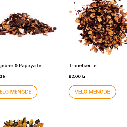
Alternativene
Alter
kan
kan
velges
velge
på
på
produktsiden
produ
gebær & Papaya te
Tranebær te
00
kr
92.00
kr
Dette
Dette
ELG MENGDE
VELG MENGDE
produktet
produ
har
har
flere
flere
varianter.
varia
Alternativene
Alter