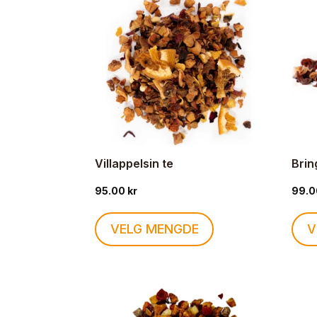
Alternativene
kan
velges
på
produktsiden
Villappelsin te
Brin
95.00
kr
99.
Dette
VELG MENGDE
V
produktet
har
flere
varianter.
Alternativene