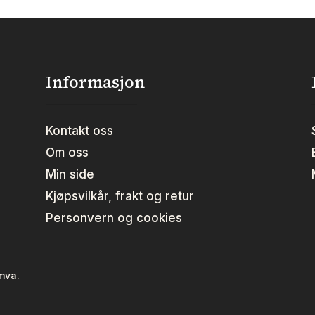
kan
velges
på
produktsiden
Informasjon
Kontakt oss
Om oss
Min side
Kjøpsvilkår, frakt og retur
Personvern og cookies
 mva.