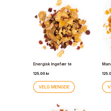
propularitet
Energisk Ingefær te
Man
125.00
kr
125.
Dette
VELG MENGDE
V
produktet
har
flere
varianter.