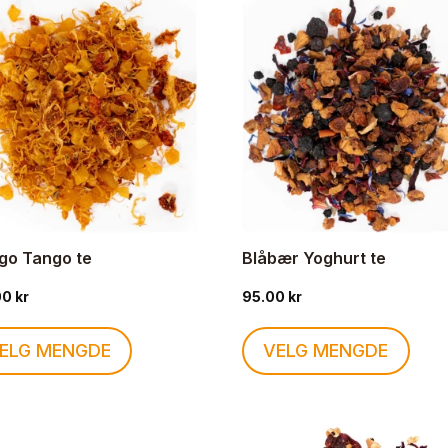
go Tango te
Blåbær Yoghurt te
00
kr
95.00
kr
Dette
Dette
ELG MENGDE
VELG MENGDE
produktet
produ
har
har
flere
flere
varianter.
varia