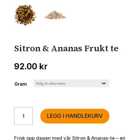
Sitron & Ananas Frukt te
92.00
kr
Gram
Sitron
LEGG I HANDLEKURV
&
Ananas
Frukt
Frisk opp dagen med vår Sitron & Ananas-te – en
te