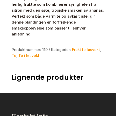
herlig fruktte som kombinerer syrligheten fra
antall
sitron med den søte, tropiske smaken av ananas.
Perfekt som både varm te og avkjølt iste, gir
denne blandingen en forfriskende
smaksopplevelse som passer til enhver
anledning.
Produktnummer:
119
Kategorier:
Frukt te løsvekt
,
Te
,
Te i løsvekt
Lignende produkter