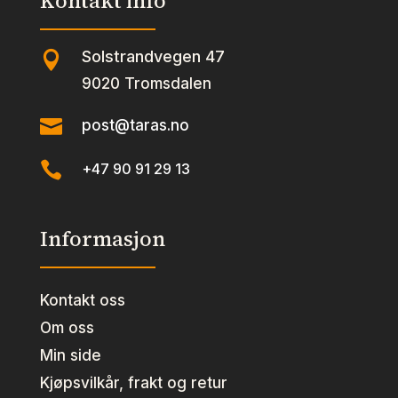
Kontakt info
Solstrandvegen 47

9020 Tromsdalen

post@taras.no

+47 90 91 29 13
Informasjon
Kontakt oss
Om oss
Min side
Kjøpsvilkår, frakt og retur