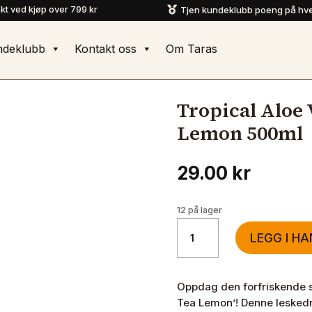
akt ved kjøp over 799 kr
Tjen kundeklubb poeng på hve

ndeklubb
Kontakt oss
Om Taras
Tropical Aloe
Lemon 500ml
29.00
kr
12 på lager
Tropical
LEGG I H
Aloe
Vera
Drink
Oppdag den forfriskende s
Green
Tea Lemon’! Denne leskedri
Tea