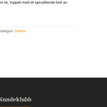
n te, toppet med et sprudlende hint av
Kategori:
Drikke
Kundeklubb