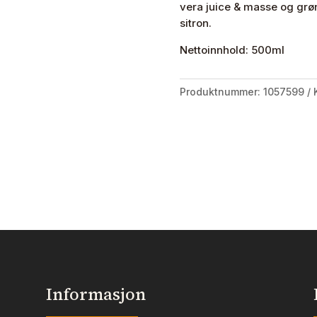
vera juice & masse og grøn
Lemon
sitron.
500ml
antall
Nettoinnhold: 500ml
Produktnummer:
1057599
Informasjon