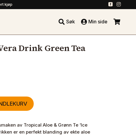
.
.
rt kjøp





Søk
Min side
.
 Vera Drink Green Tea
ANDLEKURV
maken av Tropical Aloe & Grønn Te ‘Ice
kken er en perfekt blanding av ekte aloe