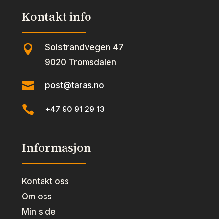
Kontakt info
Solstrandvegen 47

9020 Tromsdalen

post@taras.no

+47 90 91 29 13
Informasjon
Kontakt oss
Om oss
Min side