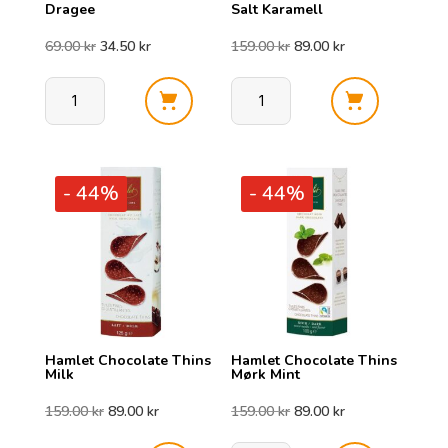
Dragee
Salt Karamell
Opprinnelig
Nåværende
Opprinnelig
Nåværende
69.00
kr
34.50
kr
159.00
kr
89.00
kr
pris
pris
pris
pris
Miskets
Hamlet
var:
er:
var:
er:
Milk
Chocolate
Pistachio
Thins
69.00 kr.
34.50 kr.
159.00 kr.
89.00 kr.
- 44%
- 44%
Dragee
Salt
antall
Karamell
antall
Hamlet Chocolate Thins
Hamlet Chocolate Thins
Milk
Mørk Mint
Opprinnelig
Nåværende
Opprinnelig
Nåværende
159.00
kr
89.00
kr
159.00
kr
89.00
kr