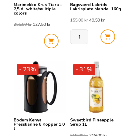
Marimekko Krus Tiara –
Bagsværd Lakrids
2,5 dl white/multiple
Lakrisplate Mandel 160g
colors
Opprinnelig
Nåværende
155.00
kr
49.50
kr
Opprinnelig
Nåværende
255.00
kr
127.50
kr
pris
pris
pris
pris
Bagsværd
Marimekko
var:
er:
Lakrids
var:
er:
Krus
Lakrisplate
Tiara
155.00 kr.
49.50 kr.
Mandel
255.00 kr.
127.50 kr.
- 23%
- 31%
-
160g
2,5
antall
dl
white/multiple
colors
antall
Bodum Kenya
Sweetbird Pineapple
Presskanne 8 Kopper 1,0
Sirup 1L
l
Opprinnelig
Nåværende
319.00
kr
219.00
kr