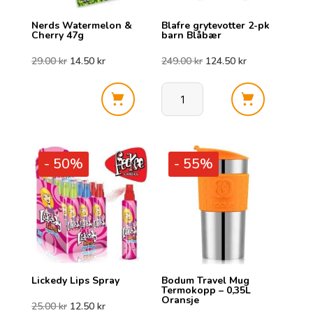
Nerds Watermelon &
Blafre grytevotter 2-pk
Cherry 47g
barn Blåbær
Opprinnelig
Nåværende
Opprinnelig
Nåværende
29.00
kr
14.50
kr
249.00
kr
124.50
kr
pris
pris
pris
pris
Nerds
Blafre
var:
er:
var:
er:
Watermelon
grytevotter
&
2-
29.00 kr.
14.50 kr.
249.00 kr.
124.50 kr.
- 50%
- 55%
Cherry
pk
47g
barn
antall
Blåbær
antall
Lickedy Lips Spray
Bodum Travel Mug
Termokopp – 0,35L
Oransje
Opprinnelig
Nåværende
25.00
kr
12.50
kr