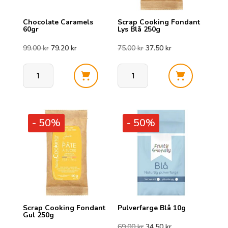
Chocolate Caramels
Scrap Cooking Fondant
60gr
Lys Blå 250g
Opprinnelig
Nåværende
Opprinnelig
Nåværende
99.00
kr
79.20
kr
75.00
kr
37.50
kr
pris
pris
pris
pris
Chocolate
Scrap
var:
er:
var:
er:
Caramels
Cooking
60gr
Fondant
99.00 kr.
79.20 kr.
75.00 kr.
37.50 kr.
- 50%
- 50%
antall
Lys
Blå
250g
antall
Scrap Cooking Fondant
Pulverfarge Blå 10g
Gul 250g
Opprinnelig
Nåværende
69.00
kr
34.50
kr