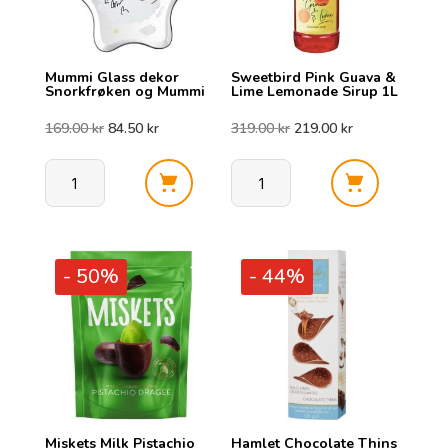
Mummi Glass dekor
Sweetbird Pink Guava &
Snorkfrøken og Mummi
Lime Lemonade Sirup 1L
Opprinnelig
Nåværende
Opprinnelig
Nåværende
169.00
kr
84.50
kr
319.00
kr
219.00
kr
pris
pris
pris
pris
Mummi
Sweetbird
var:
er:
var:
er:
Glass
Pink
dekor
Guava
169.00 kr.
84.50 kr.
319.00 kr.
219.00 kr.
- 50%
- 44%
Snorkfrøken
&
og
Lime
Mummi
Lemonade
antall
Sirup
1L
antall
Miskets Milk Pistachio
Hamlet Chocolate Thins