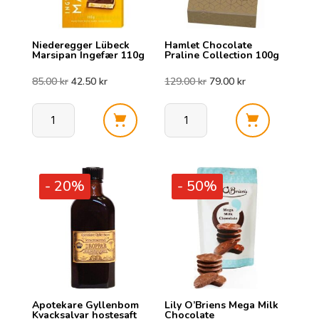
Niederegger Lübeck
Hamlet Chocolate
Marsipan Ingefær 110g
Praline Collection 100g
Opprinnelig
Nåværende
Opprinnelig
Nåværende
85.00
kr
42.50
kr
129.00
kr
79.00
kr
pris
pris
pris
pris
Niederegger
Hamlet
var:
er:
var:
er:
Lübeck
Chocolate
Marsipan
Praline
85.00 kr.
42.50 kr.
129.00 kr.
79.00 kr.
- 20%
- 50%
Ingefær
Collection
110g
100g
antall
antall
Apotekare Gyllenbom
Lily O’Briens Mega Milk
Kvacksalvar hostesaft
Chocolate