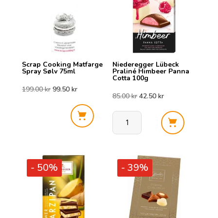
Scrap Cooking Matfarge
Niederegger Lübeck
Spray Sølv 75ml
Praliné Himbeer Panna
Cotta 100g
Opprinnelig
Nåværende
199.00
kr
99.50
kr
Opprinnelig
Nåværende
85.00
kr
42.50
kr
pris
pris
pris
pris
Scrap
Niederegger
var:
er:
Cooking
var:
er:
Lübeck
Matfarge
Praliné
199.00 kr.
99.50 kr.
Spray
85.00 kr.
42.50 kr.
- 50%
- 39%
Himbeer
Sølv
Panna
75ml
Cotta
antall
100g
antall