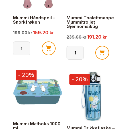
Mummi Håndspeil –
Mummi Toalettmappe
Snorkfrøken
Mummitrollet
Gjennomsiktig
159.20
kr
Opprinnelig
Nåværende
199.00
kr
191.20
kr
Opprinnelig
Nåværend
239.00
kr
pris
pris
pris
pris
Mummi
Mummi
var:
er:
Håndspeil
var:
er:
Toalettmappe
-
Mummitrollet
199.00 kr.
159.20 kr.
- 20%
Snorkfrøken
239.00 kr.
191.20 kr.
- 20%
Gjennomsiktig
antall
antall
Mummi Matboks 1000
ml
Mummi Drikkeflaske –