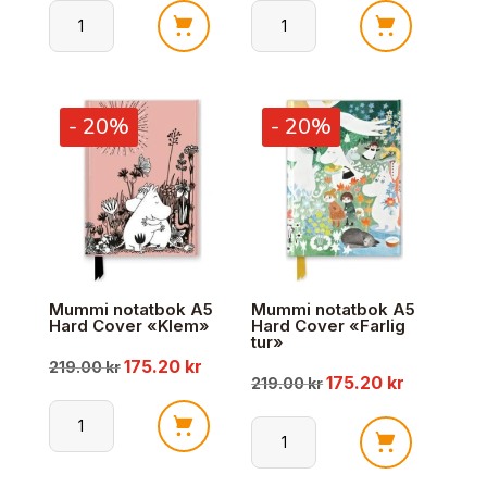
pris
pris
pris
pris
Mummi
Mummifamilien
var:
er:
var:
er:
Drikkeflaske
Drikkeflaske
-
-
449.00 kr.
359.20 kr.
299.00 kr.
239.20 kr
- 20%
- 20%
Lillemy
350ml
antall
antall
Mummi notatbok A5
Mummi notatbok A5
Hard Cover «Klem»
Hard Cover «Farlig
tur»
175.20
kr
Opprinnelig
Nåværende
219.00
kr
175.20
kr
Opprinnelig
Nåværend
219.00
kr
pris
pris
pris
pris
Mummi
Mummi
var:
er:
notatbok
var:
er:
notatbok