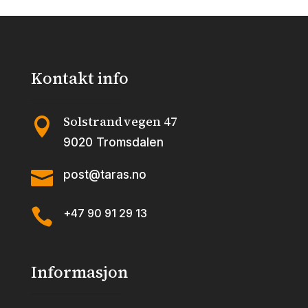
Kontakt info
Solstrandvegen 47

9020 Tromsdalen

post@taras.no

+47 90 91 29 13
Informasjon