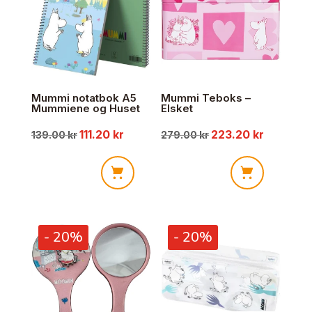
Mummi notatbok A5
Mummi Teboks –
Mummiene og Huset
Elsket
111.20
kr
223.20
kr
Opprinnelig
Nåværende
Opprinnelig
Nåværen
139.00
kr
279.00
kr
pris
pris
pris
pris
Mummi
Mummi
var:
er:
var:
er:
notatbok
Teboks
A5
-
139.00 kr.
111.20 kr.
279.00 kr.
223.20 kr
- 20%
- 20%
Mummiene
Elsket
og
antall
Huset
antall