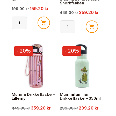
Snorkfrøken
159.20
kr
Opprinnelig
Nåværende
199.00
kr
359.20
kr
Opprinnelig
Nåværen
449.00
kr
pris
pris
pris
pris
Mummi
Mummi
var:
er:
Matboks
var:
er:
Drikkeflaske
1000
-
199.00 kr.
159.20 kr.
ml
449.00 kr.
359.20 kr
- 20%
- 20%
Snorkfrøken
antall
antall
Mummi Drikkeflaske –
Mummifamilien
Lillemy
Drikkeflaske – 350ml
359.20
kr
239.20
kr
Opprinnelig
Nåværende
Opprinnelig
Nåværen
449.00
kr
299.00
kr