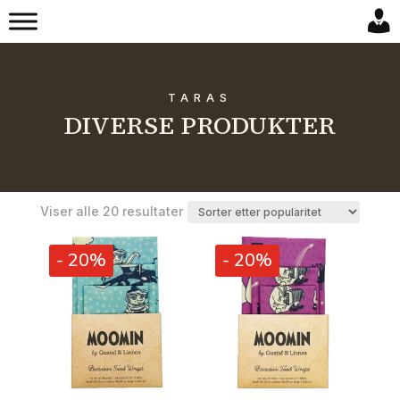
TARAS
DIVERSE PRODUKTER
Sortert
Viser alle 20 resultater
etter
propularitet
- 20%
- 20%