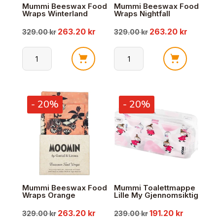
Mummi Beeswax Food
Mummi Beeswax Food
Wraps Winterland
Wraps Nightfall
263.20
kr
263.20
kr
Opprinnelig
Nåværende
Opprinnelig
Nåværen
329.00
kr
329.00
kr
pris
pris
pris
pris
Mummi
Mummi
var:
er:
var:
er:
Beeswax
Beeswax
Food
Food
329.00 kr.
263.20 kr.
329.00 kr.
263.20 kr
- 20%
- 20%
Wraps
Wraps
Winterland
Nightfall
antall
antall
Mummi Beeswax Food
Mummi Toalettmappe
Wraps Orange
Lille My Gjennomsiktig
263.20
kr
191.20
kr
Opprinnelig
Nåværende
Opprinnelig
Nåværend
329.00
kr
239.00
kr