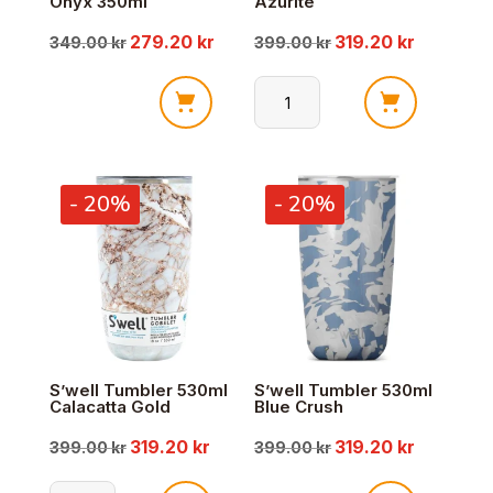
Onyx 350ml
Azurite
279.20
kr
319.20
kr
Opprinnelig
Nåværende
Opprinnelig
Nåværen
349.00
kr
399.00
kr
pris
pris
pris
pris
S'well
S'well
var:
er:
var:
er:
mug
Tumbler
with
530ml
349.00 kr.
279.20 kr.
399.00 kr.
319.20 kr.
- 20%
- 20%
handle
Azurite
Onyx
antall
350ml
antall
S’well Tumbler 530ml
S’well Tumbler 530ml
Calacatta Gold
Blue Crush
319.20
kr
319.20
kr
Opprinnelig
Nåværende
Opprinnelig
Nåværen
399.00
kr
399.00
kr