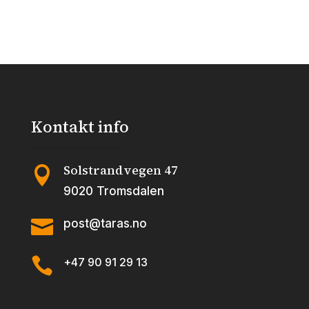
329.00 kr.
263.20 kr.
329.00 kr.
263.20 kr
antall
antall
Kontakt info
Solstrandvegen 47

9020 Tromsdalen

post@taras.no

+47 90 91 29 13