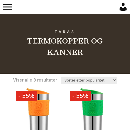
TARAS
TERMOKOPPER OG
KANNER
Sortert
Viser alle 8 resultater
etter
propularitet
- 55%
- 55%