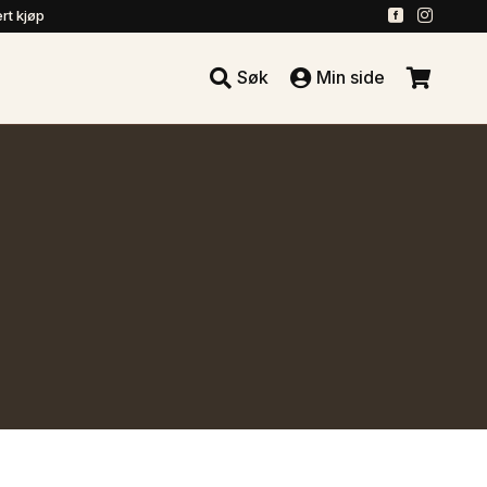
.
.
rt kjøp





Søk
Min side
.