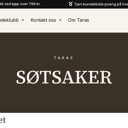
akt ved kjøp over 799 kr
Tjen kundeklubb poeng på hve

ndeklubb
Kontakt oss
Om Taras
TARAS
SØTSAKER
et