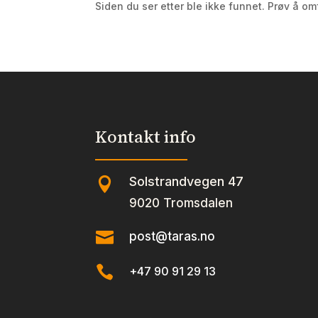
Siden du ser etter ble ikke funnet. Prøv å om
Kontakt info
Solstrandvegen 47

9020 Tromsdalen

post@taras.no

+47 90 91 29 13