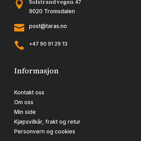
Solstrandvegen 47

9020 Tromsdalen

post@taras.no

+47 90 91 29 13
Informasjon
Kontakt oss
Om oss
Min side
Kjøpsvilkår, frakt og retur
Personvern og cookies