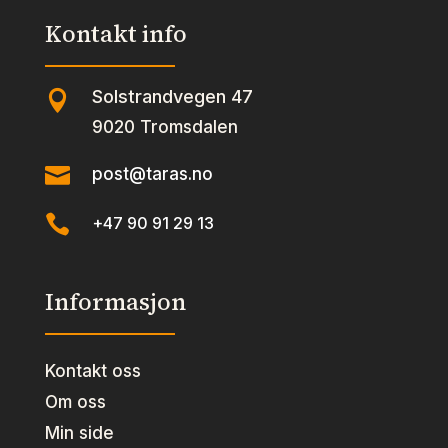
Kontakt info
Solstrandvegen 47

9020 Tromsdalen

post@taras.no

+47 90 91 29 13
Informasjon
Kontakt oss
Om oss
Min side