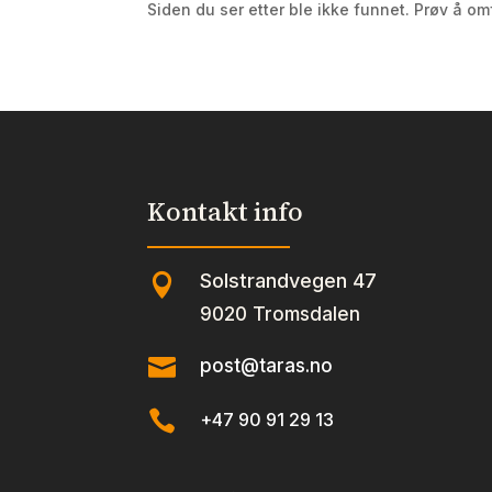
Siden du ser etter ble ikke funnet. Prøv å om
Kontakt info
Solstrandvegen 47

9020 Tromsdalen

post@taras.no

+47 90 91 29 13