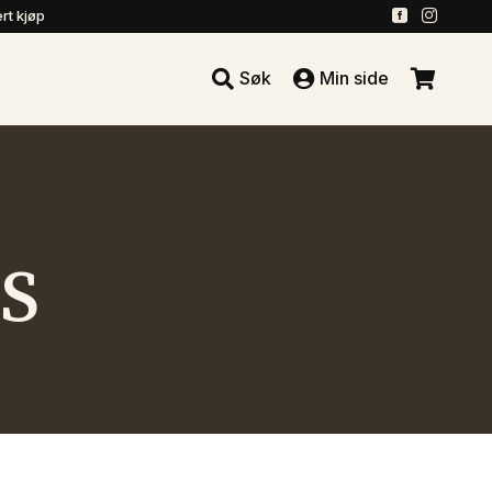
.
.
rt kjøp





Søk
Min side
.
S