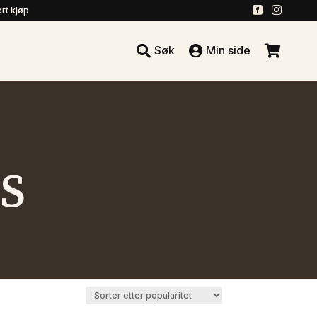
.
.
rt kjøp





Søk
Min side
.
S