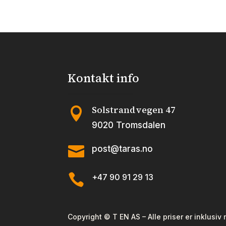
antall
Kontakt info
Solstrandvegen 47

9020 Tromsdalen

post@taras.no

+47 90 91 29 13
Copyright © T EN AS – Alle priser er inklusiv