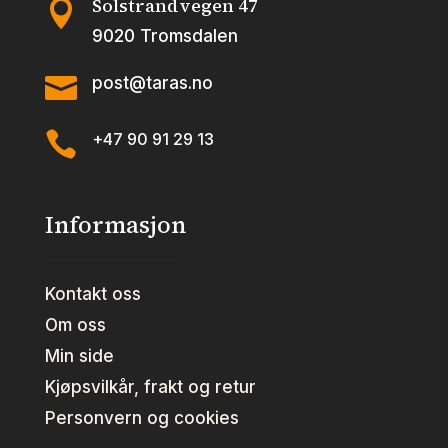
Solstrandvegen 47

9020 Tromsdalen

post@taras.no

+47 90 91 29 13
Informasjon
Kontakt oss
Om oss
Min side
Kjøpsvilkår, frakt og retur
Personvern og cookies