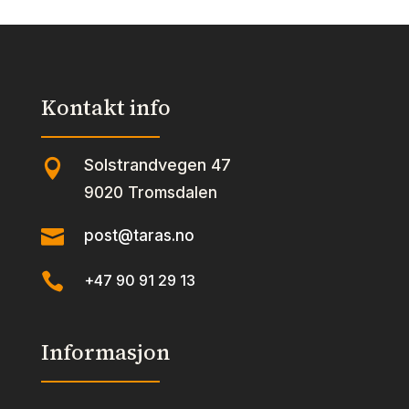
Kontakt info
Solstrandvegen 47

9020 Tromsdalen

post@taras.no

+47 90 91 29 13
Informasjon