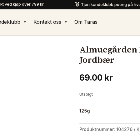
akt ved kjøp over 799 kr
Tjen kundeklubb poeng på hve

ndeklubb
Kontakt oss
Om Taras
Almuegården 
Jordbær
69.00
kr
Utsolgt
125g
Produktnummer:
104276
K