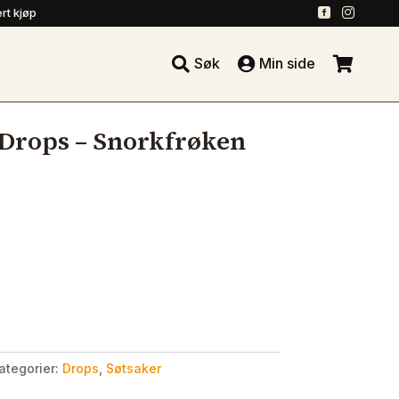
.
.
rt kjøp





Søk
Min side
.
Drops – Snorkfrøken
ategorier:
Drops
,
Søtsaker