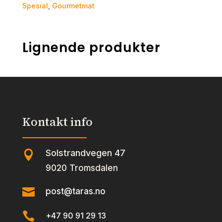
Spesial
,
Gourmetmat
Lignende produkter
Kontakt info
Solstrandvegen 47

9020 Tromsdalen

post@taras.no

+47 90 91 29 13