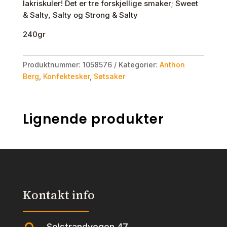
lakriskuler! Det er tre forskjellige smaker; Sweet
& Salty, Salty og Strong & Salty
240gr
Produktnummer:
1058576
Kategorier:
Anthon
Berg
,
Konfektesker
,
Søtsaker
Lignende produkter
Kontakt info
Solstrandvegen 47