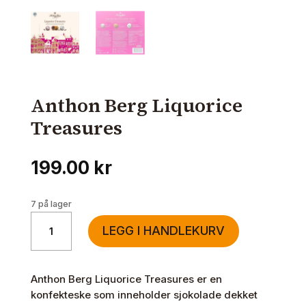
Anthon Berg Liquorice
Treasures
199.00
kr
7 på lager
Anthon
LEGG I HANDLEKURV
Berg
Liquorice
Treasures
Anthon Berg Liquorice Treasures er en
antall
konfekteske som inneholder sjokolade dekket