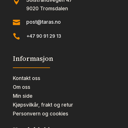

9020 Tromsdalen

post@taras.no

+47 90 91 29 13
Informasjon
Kontakt oss
Om oss
Min side
Kjøpsvilkår, frakt og retur
Personvern og cookies