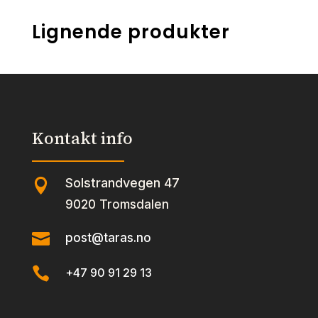
Lignende produkter
Kontakt info
Solstrandvegen 47

9020 Tromsdalen

post@taras.no

+47 90 91 29 13