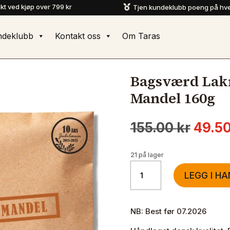
akt ved kjøp over 799 kr
Tjen kundeklubb poeng på hve

ndeklubb
Kontakt oss
Om Taras
Bagsværd Lakr
Mandel 160g
Oppri
155.00
kr
49.5
pris
var:
21 på lager
155.0
Bagsværd
LEGG I H
Lakrids
Lakrisplate
Mandel
NB: Best før 07.2026
160g
antall