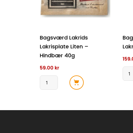
Bagsværd Lakrids
Bag
Lakrisplate Liten –
Lak
Hindbær 40g
159
59.00
kr
Bags
Lakr
Bagsværd
Lakr
Lakrids
antal
Lakrisplate
Liten
-
Hindbær
40g