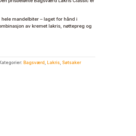
Den prisbelønte Bagsværd Lakris Classic er
 hele mandelbiter – laget for hånd i
ombinasjon av kremet lakris, nøttepreg og
Kategorier:
Bagsværd
,
Lakris
,
Søtsaker