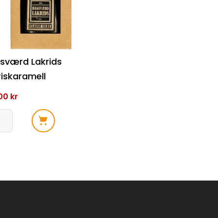
sværd Lakrids
riskaramell
.00
kr
værd
ids
iskaramell
l