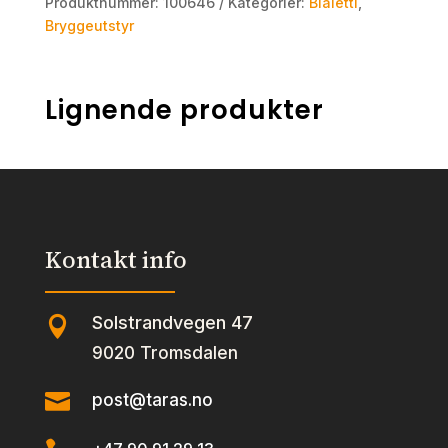
Produktnummer:
100646
Kategorier:
Bialetti
,
Bryggeutstyr
Lignende produkter
Kontakt info
Solstrandvegen 47

9020 Tromsdalen

post@taras.no