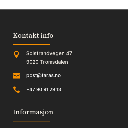
Kontakt info
Solstrandvegen 47

9020 Tromsdalen

post@taras.no

+47 90 91 29 13
Informasjon