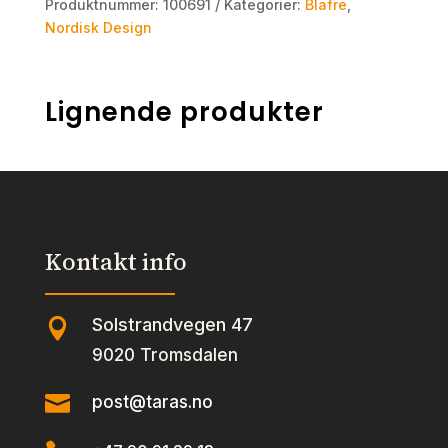
Produktnummer:
100691
Kategorier:
Blafre
,
Nordisk Design
Lignende produkter
Kontakt info
Solstrandvegen 47

9020 Tromsdalen

post@taras.no