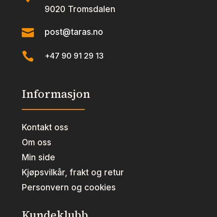
9020 Tromsdalen

post@taras.no

+47 90 91 29 13
Informasjon
Kontakt oss
Om oss
Min side
Kjøpsvilkår, frakt og retur
Personvern og cookies
Kundeklubb