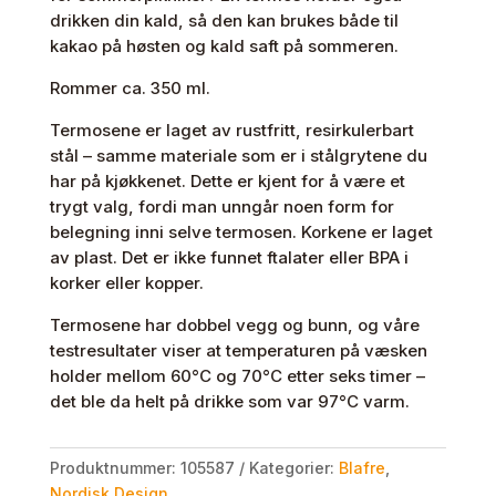
drikken din kald, så den kan brukes både til
kakao på høsten og kald saft på sommeren.
Rommer ca. 350 ml.
Termosene er laget av rustfritt, resirkulerbart
stål – samme materiale som er i stålgrytene du
har på kjøkkenet. Dette er kjent for å være et
trygt valg, fordi man unngår noen form for
belegning inni selve termosen. Korkene er laget
av plast. Det er ikke funnet ftalater eller BPA i
korker eller kopper.
Termosene har dobbel vegg og bunn, og våre
testresultater viser at temperaturen på væsken
holder mellom 60°C og 70°C etter seks timer –
det ble da helt på drikke som var 97°C varm.
Produktnummer:
105587
Kategorier:
Blafre
,
Nordisk Design