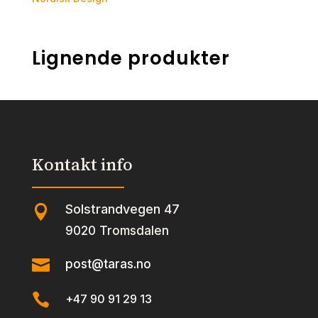
Lignende produkter
Kontakt info
Solstrandvegen 47

9020 Tromsdalen

post@taras.no

+47 90 91 29 13