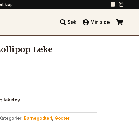
.
.
rt kjøp





Søk
Min side
.
ollipop Leke
g leketøy.
Kategorier:
Barnegodteri
,
Godteri