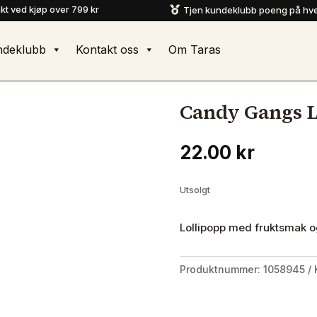
akt ved kjøp over 799 kr
Tjen kundeklubb poeng på hve

ndeklubb
Kontakt oss
Om Taras
Candy Gangs L
22.00
kr
Utsolgt
Lollipopp med fruktsmak o
Produktnummer:
1058945