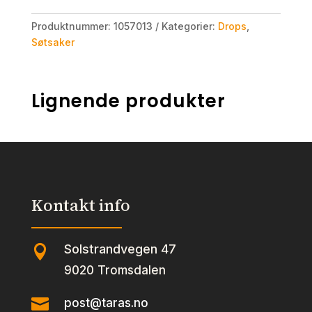
Produktnummer:
1057013
Kategorier:
Drops
,
Søtsaker
Lignende produkter
Kontakt info
Solstrandvegen 47

9020 Tromsdalen

post@taras.no